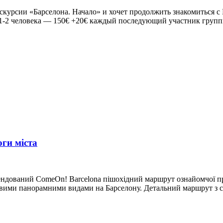
курсии «Барселона. Начало» и хочет продолжить знакомиться с Б
 1-2 человека — 150€ +20€ каждый последующий участник групп
ги міста
ендований ComeOn! Barcelona пішохідний маршрут ознайомчої п
вими панорамними видами на Барселону. Детальний маршрут з с