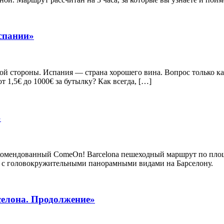
спании»
ой стороны. Испания — страна хорошего вина. Вопрос только как
т 1,5€ до 1000€ за бутылку? Как всегда, […]
»
комендованный ComeOn! Barcelona пешеходный маршрут по пло
ы с головокружительными панорамными видами на Барселону.
селона. Продолжение»