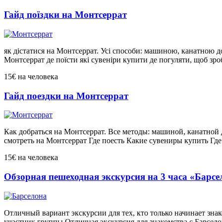
Гайд поїздки на Монтсеррат
як дістатися на Монтсеррат. Усі способи: машиною, канатною д
Монтсеррат де поїсти які сувеніри купити де погуляти, щоб зр
15€
на человека
Гайд поездки на Монтсеррат
Как добраться на Монтсеррат. Все методы: машиной, канатной 
смотреть на Монтсеррат Где поесть Какие сувениры купить Гд
15€
на человека
Обзорная пешеходная экскурсия на 3 часа «Барсе
Отличный вариант экскурсии для тех, кто только начинает зн
участник группы Отличная экскурсия для знакомства с Барселон