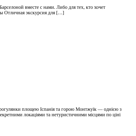
арселоной вместе с нами. Либо для тех, кто хочет
ы Отличная экскурсия для […]
рогулянки площею Іспанія та горою Монтжуїк — однією з
екретними локаціями та нетуристичними місцями по ціні