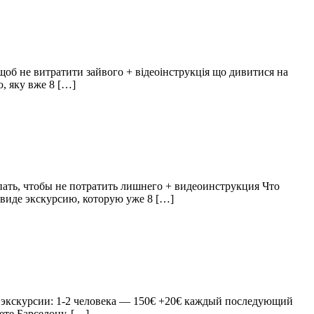
щоб не витратити зайвого + відеоінструкція що дивитися на
, яку вже 8 […]
пать, чтобы не потратить лишнего + видеоинструкция Что
 виде экскурсию, которую уже 8 […]
ть экскурсии: 1-2 человека — 150€ +20€ каждый последующий
ете Барселону, […]