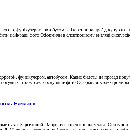
орогою, фунікулером, автобусом. які квитки на проїзд купувати, 
обити найкращі фото Оформили в електронному вигляді екскурсію
дорогой, фуникулером, автобусом. Какие билеты на проезд поку
е погулять, чтобы сделать лучшие фото Оформили в электронном
лона. Начало»
акомиться с Барселоной. Маршрут рассчитан на 3 часа. Стоимос
ой. Маршрут рассчитан на 3 часа, за которые вы узнаете и пойм