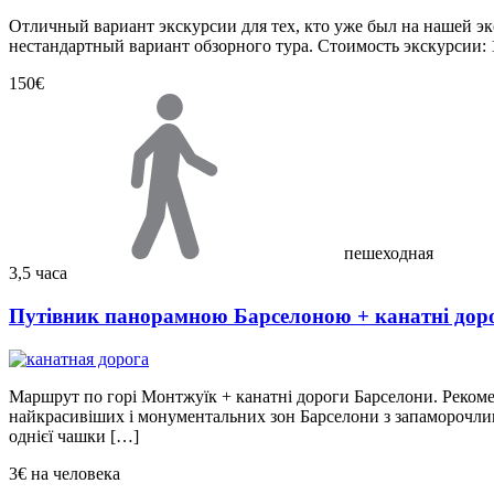
Отличный вариант экскурсии для тех, кто уже был на нашей экс
нестандартный вариант обзорного тура. Стоимость экскурсии:
150€
пешеходная
3,5 часа
Путівник панорамною Барселоною + канатні доро
Маршрут по горі Монтжуїк + канатні дороги Барселони. Реком
найкрасивіших і монументальних зон Барселони з запаморочли
однієї чашки […]
3€
на человека