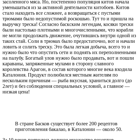
засоленного мяса. Но, постепенно популяция китов начала
уменьшаться из за активной деятельности китобоев. Китов
стало находить все сложнее, а возвращаться с пустыми
трюмами было недопустимой роскошью. Тут то и пришла на
выручку треска! Согласно баскским легендам, косяки трески
были настолько плотными и многочисленными, что корабли
не могли продолжать движение, очутившись внутри одной из
таких стай. Соли в трюмах было предостаточно, вот и начали
ловить и солить треску. Это была легкая добыча, всего то и
нужно было что опустить сети и поднять их переполненными
на палубу. Богатый улов нужно было продавать, вот и пошли
караваны, запряженные мулами в сторону славного
королевства Арагон, в состав которого многие века входила
Каталония. Продукт полюбился местным жителям по
нескольким причинам — рыба вкусная, храниться долго (до
2лет) и без соблюдения специальных условий, а главное —
низкая цена!
В стране Басков существует более 200 рецептов
приготовления бакалао, в Каталонии — около 50.
За 10 веков появилось великое множество рецептов