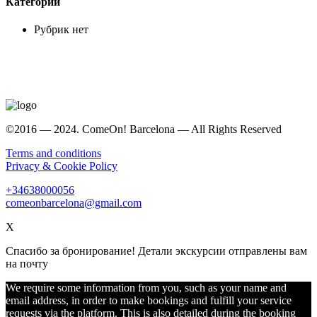
Категории
Рубрик нет
©2016 — 2024. ComeOn! Barcelona — All Rights Reserved
Terms and conditions
Privacy & Cookie Policy
+34638000056
comeonbarcelona@gmail.com
X
Спасибо за бронирование! Детали экскурсии отправлены вам
на почту
We require some information from you, such as your name and
email address, in order to make bookings and fulfill your service
requests via the platform. This is also detailed during the booking