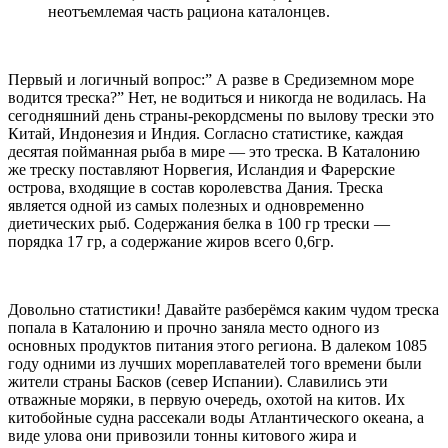
неотъемлемая часть рациона каталонцев.
Первый и логичный вопрос:” А разве в Средиземном море
водится треска?” Нет, не водиться и никогда не водилась. На
сегодняшний день страны-рекордсмены по вылову трески это
Китай, Индонезия и Индия. Согласно статистике, каждая
десятая пойманная рыба в мире — это треска. В Каталонию
же треску поставляют Норвегия, Исландия и Фарерские
острова, входящие в состав королевства Дания. Треска
является одной из самых полезных и одновременно
диетических рыб. Содержания белка в 100 гр трески —
порядка 17 гр, а содержание жиров всего 0,6гр.
Довольно статистики! Давайте разберёмся каким чудом треска
попала в Каталонию и прочно заняла место одного из
основных продуктов питания этого региона. В далеком 1085
году одними из лучших мореплавателей того времени были
жители страны Басков (север Испании). Славились эти
отважные моряки, в первую очередь, охотой на китов. Их
китобойные судна рассекали воды Атлантического океана, а
виде улова они привозили тонны китового жира и