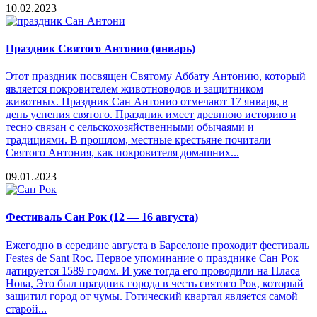
10.02.2023
Праздник Святого Антонио (январь)
Этот праздник посвящен Святому Аббату Антонию, который
является покровителем животноводов и защитником
животных. Праздник Сан Антонио отмечают 17 января, в
день успения святого. Праздник имеет древнюю историю и
тесно связан с сельскохозяйственными обычаями и
традициями. В прошлом, местные крестьяне почитали
Святого Антония, как покровителя домашних...
09.01.2023
Фестиваль Сан Рок (12 — 16 августа)
Ежегодно в середине августа в Барселоне проходит фестиваль
Festes de Sant Roc. Первое упоминание о празднике Сан Рок
датируется 1589 годом. И уже тогда его проводили на Пласа
Нова, Это был праздник города в честь святого Рок, который
защитил город от чумы. Готический квартал является самой
старой...