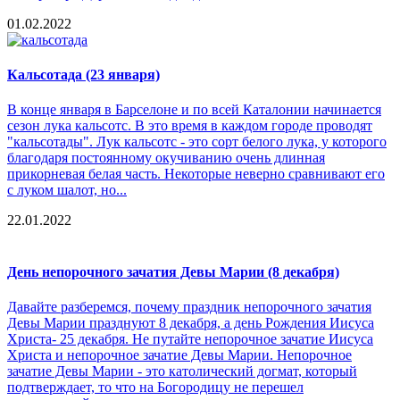
01.02.2022
Кальсотада (23 января)
В конце января в Барселоне и по всей Каталонии начинается
сезон лука кальсотс. В это время в каждом городе проводят
"кальсотады". Лук кальсотс - это сорт белого лука, у которого
благодаря постоянному окучиванию очень длинная
прикорневая белая часть. Некоторые неверно сравнивают его
с луком шалот, но...
22.01.2022
День непорочного зачатия Девы Марии (8 декабря)
Давайте разберемся, почему праздник непорочного зачатия
Девы Марии празднуют 8 декабря, а день Рождения Иисуса
Христа- 25 декабря. Не путайте непорочное зачатие Иисуса
Христа и непорочное зачатие Девы Марии. Непорочное
зачатие Девы Марии - это католический догмат, который
подтверждает, то что на Богородицу не перешел