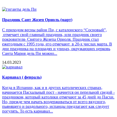
Праздник Сант Жозеп Ориоль (март)
С приходом весны район Пи, с каталонского “Сосновый”,
отмечает свой главный праздник, или праздник своего
покровителя- Святого Жозепа Ориоля. Праздник стал
ежегодным с 1995 года, его отмечают в 20-х числах марта. В
дни праздника на площадях и улицах, окружающих церковь
Санта Мария дель Пи можно...
14.03.2023
Карнавал ( февраль)
Когда в Испании, как и в других католических странах,
начинается Пасхальный пост - начнется он пепельной средой -
праздником, который католики отмечают за 45 дней до Пасхи.
Но, прежде чем начать воздерживаться от всего вкусного,
пьянящего и раздольного, испанцы предлагают как следует
погулять. То есть карнавал...