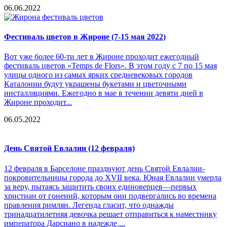
06.06.2022
Фестиваль цветов в Жироне (7-15 мая 2022)
Вот уже более 60-ти лет в Жироне проходит ежегодный
фестиваль цветов «Temps de Flors». В этом году с 7 по 15 мая
улицы одного из самых ярких средневековых городов
Каталонии будут украшены букетами и цветочными
инсталляциями. Ежегодно в мае в течении девяти дней в
Жироне проходит...
06.05.2022
День Святой Евлалии (12 февраля)
12 февраля в Барселоне празднуют день Святой Евлалии-
покровительницы города до XVII века. Юная Евлалии умерла
за веру, пытаясь защитить своих единоверцев—первых
христиан от гонений, которым они подвергались во времена
правления римлян. Легенда гласит, что однажды
тринадцатилетняя девочка решает отправиться к наместнику
императора Дарсиано в надежде,...