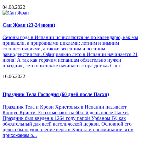
04.08.2022
Сан Жоан (23-24 июня)
Сезоны года в Испании исчисляются не по календарю, как мы
привыкли, а природными циклами: летним и зимним
солнцестояниями, а также весенним и осенним
равноденствиями. Официально лето в Испании начинается 21
июня! А так как горячим испанцам обязательно нужен
праздник, лето они также начинают с праздника- Сант...
16.06.2022
Праздник Тела Господня (60 дней после Пасхи)
Праздник Тела и Крови Христовых в Испании называют
Корпус Кристи. Его отмечают на 60-ый день после Пасхи.
Праздник был введен в 1264 году папой Урбаном IV, как
обязательный для всей католической церкви. Основной его
целью было укрепление веры в Христа и напоминание всем
прихожанам о...