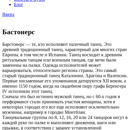
Блог
Вверх
Бастонерс
Барстонерс — те, кто исполняют палочный танец. Это
древний традиционный танец, характерный для многих стран
Европы, в том числе и Испании. Танец восходит к древним
ритуальным танцам или военным танцам, где мечи были
заменены на палки. Одежда исполнителей может
варьироваться, относительно региона страны. Это самый
старый традиционный танец Каталонии, Арагона и Валенсии.
Первые письменные его упоминания датируются XII веком, а
именно 1150 годом, когда на свадебном пиру графа Беренгера
IV исполняли этот танец.
Сначала это был истинно мужской танец, но с 60-х годов в
перформансе стали принимать участия женщины, хотя в
некоторых городах его все еще исполняют исключительно
мужчины, например в городке Монтблан.
Танцевальные группы по 8, 12, 16, 20 или 24 танцоров несут в
каждой руке по палке и выполняют движения, шаги или
прыжки, в соответствии с заранее установленной