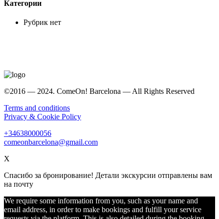
Категории
Рубрик нет
©2016 — 2024. ComeOn! Barcelona — All Rights Reserved
Terms and conditions
Privacy & Cookie Policy
+34638000056
comeonbarcelona@gmail.com
X
Спасибо за бронирование! Детали экскурсии отправлены вам
на почту
We require some information from you, such as your name and
email address, in order to make bookings and fulfill your service
requests via the platform. This is also detailed during the booking