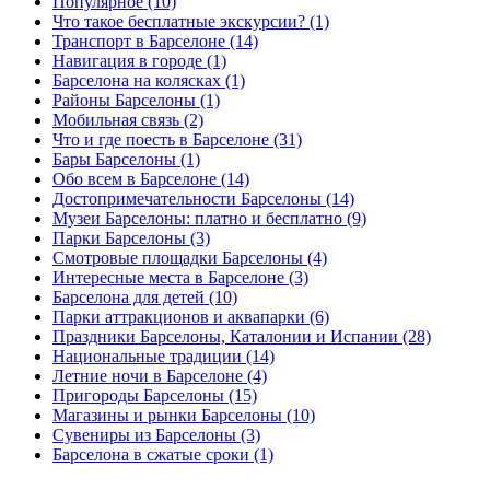
Популярное (10)
Что такое бесплатные экскурсии? (1)
Транспорт в Барселоне (14)
Навигация в городе (1)
Барселона на колясках (1)
Районы Барселоны (1)
Мобильная связь (2)
Что и где поесть в Барселоне (31)
Бары Барселоны (1)
Обо всем в Барселоне (14)
Достопримечательности Барселоны (14)
Музеи Барселоны: платно и бесплатно (9)
Парки Барселоны (3)
Смотровые площадки Барселоны (4)
Интересные места в Барселоне (3)
Барселона для детей (10)
Парки аттракционов и аквапарки (6)
Праздники Барселоны, Каталонии и Испании (28)
Национальные традиции (14)
Летние ночи в Барселоне (4)
Пригороды Барселоны (15)
Магазины и рынки Барселоны (10)
Сувениры из Барселоны (3)
Барселона в сжатые сроки (1)