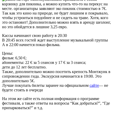
корзинку для пикника, а можно купить что-то на перекус на
месте. организаторы заявляют эко пикник стоимостью в 7€.
Так как это кино на природе, не будет лишним и покрывало,
чтобы устроиться поудобнее и не сидеть на траве. Хотя, кого
это остановит! Дополнительно можно взять в аренду шезлонг,
но это обойдется в лишние 3,25 евро.
Кассы начинают свою работу в 20:30
В 20:45 всех гостей ждет выступление музыкальной группы
А в 22:00 начнется показ фильма.
Цены:
фильм: 6,50 €;
абонементы: 22 € за 5 сеансов y 17 € за 3 сеанса;
дети до 12 лет бесплатно.
Также, дополнительно можно посетить крепость Монтжуик в
сопровождении гида. Экскурсия начинается в 19:00. Это
дополнительно 5€.
Лучше покупать билеты заранее на официальном
сайте
— не
будете стоять в очереди
На этом же сайте есть полная информация о программе
фестиваля, а также ответы на вопросы “Как добраться?”, “Где
припарковаться?” и т.д.