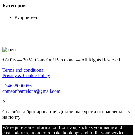
Категории
Рубрик нет
©2016 — 2024. ComeOn! Barcelona — All Rights Reserved
Terms and conditions
Privacy & Cookie Policy
+34638000056
comeonbarcelona@gmail.com
X
Спасибо за бронирование! Детали экскурсии отправлены вам
на почту
We require some information from you, such as your name and
email address, in order to make bookings and fulfill your service