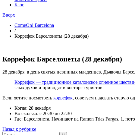
Блог
Вверх
ComeOn! Barcelona
/
Коррефок Барселонеты (28 декабря)
Коррефок Барселонеты (28 декабря)
28 декабря, в день святых невинных младенцев, Дьяволы Барс
Коррефок — традиционное каталонское огненное шестви
злых духов и приводят в восторг туристов.
Если хотите посмотреть
коррефок
, советуем надевать старую о
Когда: 28 декабря
Во сколько: с 20:30 до 22:30
Где: Барселонета. Начинают на
Ramon Trias Fargas, 1, по
Назад к рубрике