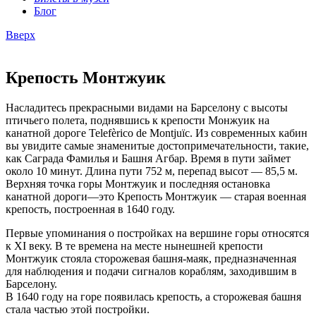
Блог
Вверх
Крепость Монтжуик
Насладитесь прекрасными видами на Барселону с высоты
птичьего полета, поднявшись к крепости Монжуик на
канатной дороге Telefèrico de Montjuïc. Из современных кабин
вы увидите самые знаменитые достопримечательности, такие,
как Саграда Фамилья и Башня Агбар. Время в пути займет
около 10 минут. Длина пути 752 м, перепад высот — 85,5 м.
Верхняя точка горы Монтжуик и последняя остановка
канатной дороги—это Крепость Монтжуик — старая военная
крепость, построенная в 1640 году.
Первые упоминания о постройках на вершине горы относятся
к XI веку. В те времена на месте нынешней крепости
Монтжуик стояла сторожевая башня-маяк, предназначенная
для наблюдения и подачи сигналов кораблям, заходившим в
Барселону.
В 1640 году на горе появилась крепость, а сторожевая башня
стала частью этой постройки.