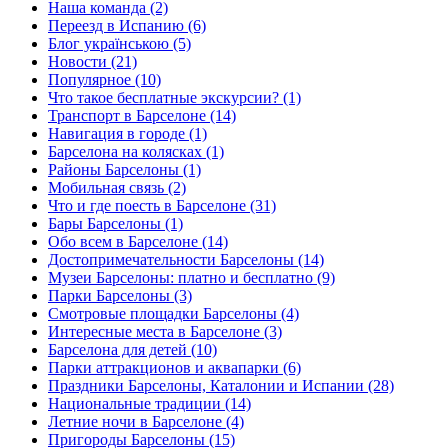
Наша команда (2)
Переезд в Испанию (6)
Блог українською (5)
Новости (21)
Популярное (10)
Что такое бесплатные экскурсии? (1)
Транспорт в Барселоне (14)
Навигация в городе (1)
Барселона на колясках (1)
Районы Барселоны (1)
Мобильная связь (2)
Что и где поесть в Барселоне (31)
Бары Барселоны (1)
Обо всем в Барселоне (14)
Достопримечательности Барселоны (14)
Музеи Барселоны: платно и бесплатно (9)
Парки Барселоны (3)
Смотровые площадки Барселоны (4)
Интересные места в Барселоне (3)
Барселона для детей (10)
Парки аттракционов и аквапарки (6)
Праздники Барселоны, Каталонии и Испании (28)
Национальные традиции (14)
Летние ночи в Барселоне (4)
Пригороды Барселоны (15)