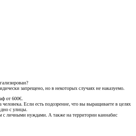
егализирован?
ридически запрещено, но в некоторых случаях не наказуемо.
аф от 600€.
человека. Если есть подозрение, что вы выращиваете в целях
идно с улицы.
ом с личными нуждами. А также на территории каннабис