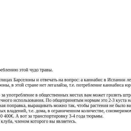
еблению этой чудо травы.
лицах Барселоны и отвечать на вопрос: а каннабис в Испании л
оны, в этой стране нет легалайза, т.е. потребление каннабиса ю
 за употребление в общественных местах вам может грозить штр
чного использования. По общепринятым нормам это 2-3 куста на 
ная поправка, выращивать можно так, чтобы растения не было в
ых владений, т.е. дома, в ограниченном количестве, соизмерим
0 400€. А вот за транспортировку 3-4 года тюрьмы.
клуба, членом которого вы являетесь.