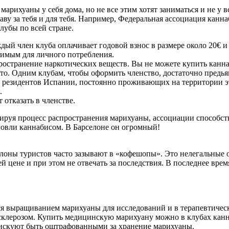
рихуаны у себя дома, но не все этим хотят заниматься и не у в
ву за тебя и для тебя. Например, Федеральная ассоциация канн
лубы по всей стране.
дый член клуба оплачивает годовой взнос в размере около 20€ и
тимым для личного потребления.
остранение наркотических веществ. Вы не можете купить каннаби
сто. Одним клубам, чтобы оформить членство, достаточно предья
о резидентов Испании, постоянно проживающих на территории э
.
 отказать в членстве.
олируя процесс распространения марихуаны, ассоциации способс
рговли каннабисом. В Барселоне он огромный!
елоны туристов часто зазывают в «кофешопы». Это нелегальные 
цене и при этом не отвечать за последствия. В последнее врем
 выращиванием марихуаны для исследований и в терапевтически
склерозом. Купить медицинскую марихуану можно в клубах канна
рискуют быть оштрафованными за хранение марихуаны.