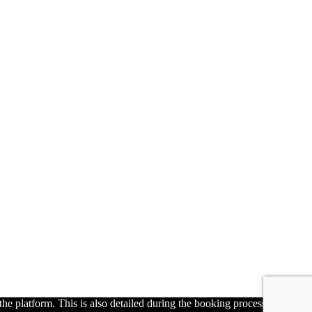
he platform. This is also detailed during the booking process and in