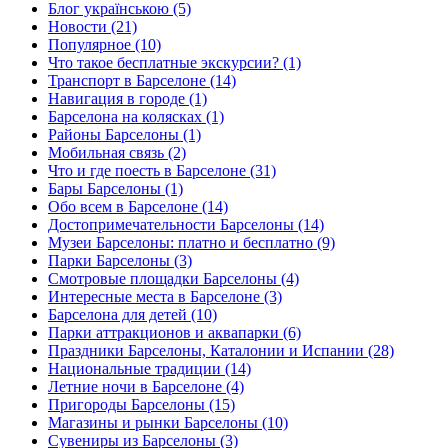
Блог українською (5)
Новости (21)
Популярное (10)
Что такое бесплатные экскурсии? (1)
Транспорт в Барселоне (14)
Навигация в городе (1)
Барселона на колясках (1)
Районы Барселоны (1)
Мобильная связь (2)
Что и где поесть в Барселоне (31)
Бары Барселоны (1)
Обо всем в Барселоне (14)
Достопримечательности Барселоны (14)
Музеи Барселоны: платно и бесплатно (9)
Парки Барселоны (3)
Смотровые площадки Барселоны (4)
Интересные места в Барселоне (3)
Барселона для детей (10)
Парки аттракционов и аквапарки (6)
Праздники Барселоны, Каталонии и Испании (28)
Национальные традиции (14)
Летние ночи в Барселоне (4)
Пригороды Барселоны (15)
Магазины и рынки Барселоны (10)
Сувениры из Барселоны (3)