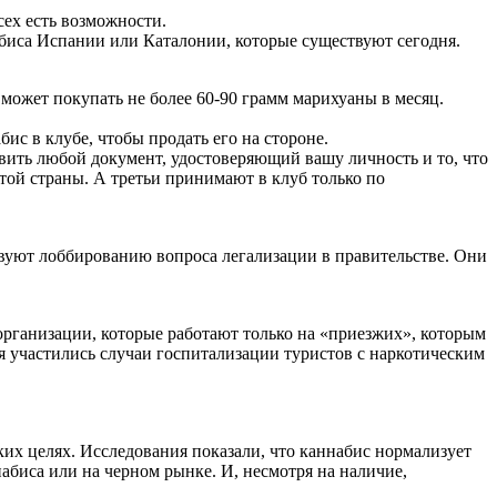
сех есть возможности.
абиса Испании или Каталонии, которые существуют сегодня.
 может покупать не более 60-90 грамм марихуаны в месяц.
с в клубе, чтобы продать его на стороне.
вить любой документ, удостоверяющий вашу личность и то, что
той страны. А третьи принимают в клуб только по
твуют лоббированию вопроса легализации в правительстве. Они
организации, которые работают только на «приезжих», которым
я участились случаи госпитализации туристов с наркотическим
х целях. Исследования показали, что каннабис нормализует
биса или на черном рынке. И, несмотря на наличие,