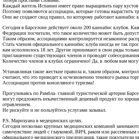
Теперь простыми словами.
Каждый житель Испании имеет право выращивать пару кустов ма
Поэтому появляются ассоциации, которые готовы вырастить тра
Они же создают свод правил, по которому работают каннабис к
Сегодня в Барселоне действует около 200 каннабис клубов. Каж
Федерации посчитали, что такое количество может быть допус
Таким образом, ассоциациями контролируется незаконное распр
Стать членом официального каннабис клуба иногда не так про
вам исполнилось 18 лет. Другие принимают в свои ряды тольк
приглашению существующих членов и проводят собеседования
Количество членов в клубах ограничено! Да, в любом вам могут
Устанавливая такие жесткие правила и, таким образом, контр
считают, что это приведет к исчезновению теневого рынка то
Ассоциации против конопляного туризма!
Прогуливаясь по Рамбла- главной туристической артерии Барс
могут предложить некачественный дешевый продукт по хорошей 
отравлением.
Не рискуйте и не пользуйтесь услугами зазывал.
P.S. Марихуана в медецинских целях.
Сегодня несколько крупных медицинских компаний занимаются
самочувствие людей с глаукомой, ВИЧ, раком или рассеянным 
официального медицинского предписания, такие покупатели 