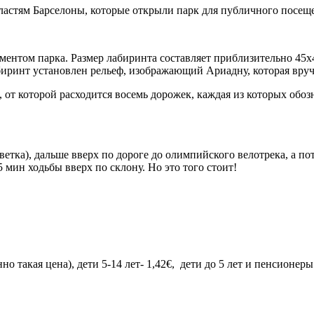
ластям Барселоны, которые открыли парк для публичного посеще
ментом парка. Размер лабиринта составляет приблизительно 45х
абиринт установлен рельеф, изображающий Ариадну, которая вруч
, от которой расходится восемь дорожек, каждая из которых обо
 ветка), дальше вверх по дороге до олимпийского велотрека, а 
15 мин ходьбы вверх по склону. Но это того стоит!
но такая цена), дети 5-14 лет- 1,42€, дети до 5 лет и пенсионер