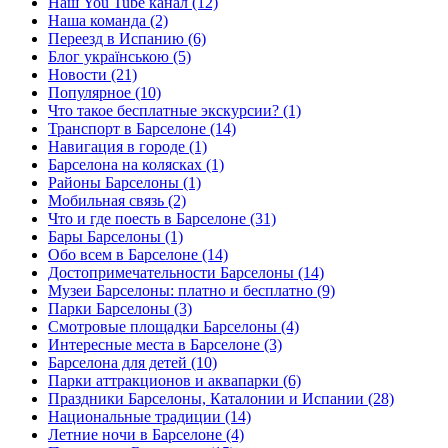
Наш You Tube канал (12)
Наша команда (2)
Переезд в Испанию (6)
Блог українською (5)
Новости (21)
Популярное (10)
Что такое бесплатные экскурсии? (1)
Транспорт в Барселоне (14)
Навигация в городе (1)
Барселона на колясках (1)
Районы Барселоны (1)
Мобильная связь (2)
Что и где поесть в Барселоне (31)
Бары Барселоны (1)
Обо всем в Барселоне (14)
Достопримечательности Барселоны (14)
Музеи Барселоны: платно и бесплатно (9)
Парки Барселоны (3)
Смотровые площадки Барселоны (4)
Интересные места в Барселоне (3)
Барселона для детей (10)
Парки аттракционов и аквапарки (6)
Праздники Барселоны, Каталонии и Испании (28)
Национальные традиции (14)
Летние ночи в Барселоне (4)