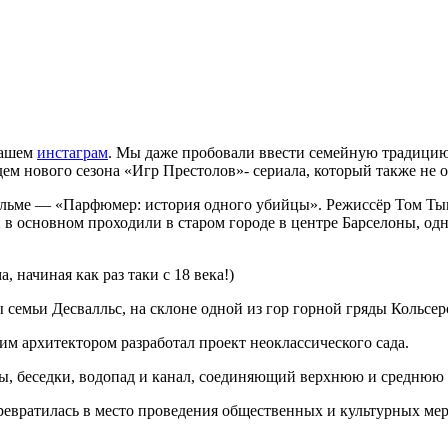
нашем
инстаграм
. Мы даже пробовали ввести семейную традицию
дем нового сезона «Игр Престолов»- сериала, который также не
фильме — «Парфюмер: история одного убийцы». Режиссёр Том Ты
 в основном проходили в старом городе в центре Барселоны, одно
 начиная как раз таки с 18 века!)
емьи Десвалльс, на склоне одной из гор горной гряды Кольсеро
им архитектором разработал проект неоклассического сада.
бы, беседки, водопад и канал, соединяющий верхнюю и среднюю 
превратилась в место проведения общественных и культурных ме