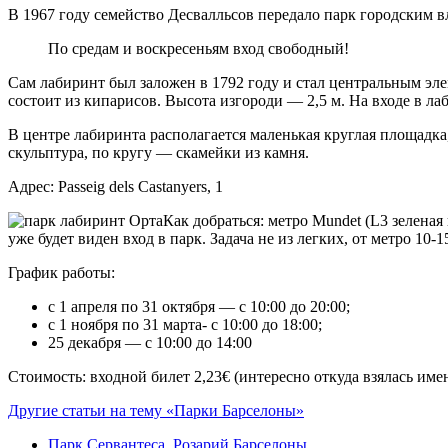
В 1967 году семейство Десвалльсов передало парк городским в
По средам и воскресеньям вход свободный!
Сам лабиринт был заложен в 1792 году и стал центральным эле
состоит из кипарисов. Высота изгороди — 2,5 м. На входе в л
В центре лабиринта располагается маленькая круглая площадка
скульптура, по кругу — скамейки из камня.
Адрес: Passeig dels Castanyers, 1
Как добраться: метро Mundet (L3 зеленая
уже будет виден вход в парк. Задача не из легких, от метро 10-
График работы:
c 1 апреля по 31 октября — с 10:00 до 20:00;
с 1 ноября по 31 марта- с 10:00 до 18:00;
25 декабря — с 10:00 до 14:00
Стоимость: входной билет 2,23€ (интересно откуда взялась имен
Другие статьи на тему «Парки Барселоны»
Парк Сервантеса. Розарий Барселоны