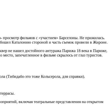
- просмотр фильмов с «участием» Барселоны. Не прижилась.
 обошел Каталонию стороной и часть съемок провели в Жироне.
квер не нашел достойного антуража Парижа 18 века в Париже,
 место, запечатленное в фильме скрылось от глаз туристов.
ла (Тибидабо-это тоже Кольсерола, для справки).
террасы.
роприятий, включая театральные представления на открытом