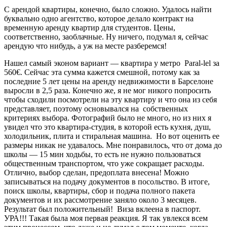
С арендой квартиры, конечно, было сложно. Удалось найти
буквально одно агентство, которое делало контракт на
временную аренду квартир для студентов. Цены,
соответственно, заоблачные. Ну ничего, подумал я, сейчас
арендую что нибудь, а уж на месте разберемся!
Нашел самый эконом вариант — квартира у метро Paral-lel за
560€. Сейчас эта сумма кажется смешной, потому как за
последние 5 лет цены на аренду недвижимости в Барселоне
выросли в 2,5 раза. Конечно же, я не мог никого попросить
чтобы сходили посмотрели на эту квартиру и что она из себя
представляет, поэтому основывался на собственных
критериях выбора. Фотографий было не много, но из них я
увидел что это квартира-студия, в которой есть кухня, душ,
холодильник, плита и стиральная машина. Но вот оценить ее
размеры никак не удавалось. Мне понравилось, что от дома до
школы — 15 мин ходьбы, то есть не нужно пользоваться
общественным транспортом, что уже сокращает расходы.
Отлично, выбор сделан, предоплата внесена! Можно
записываться на подачу документов в посольство. В итоге,
поиск школы, квартиры, сбор и подача полного пакета
документов и их рассмотрение заняло около 3 месяцев.
Результат был положительный! Виза вклеена в паспорт.
УРА!!! Такая была моя первая реакция. Я так увлекся всем