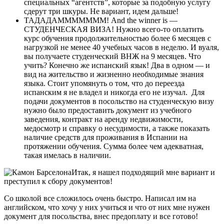
специальных “агентств”, которые за подобную услугу
сдерут три шкуры. Не вариант, идем дальше!
ТАДАДАМММММММ! And the winner is —
СТУДЕНЧЕСКАЯ ВИЗА! Нужно всего-то оплатить
курс обучения продолжительностью более 6 месяцев с
нагрузкой не менее 40 учебных часов в неделю. И вуаля,
вы получаете студенческий ВНЖ на 9 месяцев. Что
учить? Конечно же испанский язык! Два в одном — и
вид на жительство и жизненно необходимые знания
языка. Стоит упомянуть о том, что до переезда
испанским я не владел и никогда его не изучал. Для
подачи документов в посольство на студенческую визу
нужно было предоставить документ из учебного
заведения, контракт на аренду недвижимости,
медосмотр и справку о несудимости, а также показать
наличие средств для проживания в Испании на
протяжении обучения. Сумма более чем адекватная,
такая имелась в наличии.
Итак, я нашел подходящий мне вариант и
преступил к сбору документов!
Со школой все сложилось очень быстро. Написал им на
английском, что хочу у них учиться и что от них мне нужен
документ для посольства, внес предоплату и все готово!