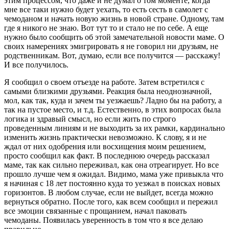
этим процессом, что даже и не думал о том моменте, когда
мне все таки нужно будет уехать, то есть сесть в самолет с
чемоданом и начать новую жизнь в новой стране. Одному, там
где я никого не знаю. Вот тут то и стало не по себе. А еще
нужно было сообщить об этой замечательной новости маме. О
своих намерениях эмигрировать я не говорил ни друзьям, не
родственникам. Вот, думаю, если все получится — расскажу!
И все получилось.
Я сообщил о своем отъезде на работе. Затем встретился с
самыми близкими друзьями. Реакция была неоднозначной,
мол, как так, куда и зачем ты уезжаешь? Ладно бы на работу, а
так на пустое место, и т.д. Естественно, в этих вопросах была
логика и здравый смысл, но если жить по строго
проведенным линиям и не выходить за их рамки, кардинально
изменить жизнь практически невозможно. К слову, я и не
ждал от них одобрения или восхищения моим решением,
просто сообщил как факт. В последнюю очередь рассказал
маме, так как сильно переживал, как она отреагирует. Но все
прошло лучше чем я ожидал. Видимо, мама уже привыкла что
я начиная с 18 лет постоянно куда то уезжал в поисках новых
горизонтов. В любом случае, если не выйдет, всегда можно
вернуться обратно. После того, как всем сообщил и пережил
все эмоции связанные с прощанием, начал паковать
чемоданы. Появилась уверенность в том что я все делаю