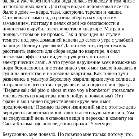
балок, а уже через пол часа вода лилась отовсюду, в том числе
из потолочных ламп. Для сбора воды я использовал все что
было в доме — ведра, тазы, кастрюли, тарелки и чашки.
Стекающая с ламп вода грозила обернуться коротким
замыканием, поэтому в целях своей же безопасности я
полностью вырубил электричество в квартире. Матрац я
поднял, чтобы он не промок. Так и просидел на стуле в
темноте под звук домашней капели до самого утра с улыбкой
на лице. Почему с улыбкой? Да потому что, перед тем как
расставить емкости для сбора воды по квартире, я снял
несколько эффектных видео струящихся потоков с
электрических ламп. А это грубое нарушение всех возможных
норм безопасности, и с этим видео уже я мог смело подавать в
суд и на агентство и на хозяина квартиры. Как только тучи
развеялись и умытую Барселону озарили яркие лучи солнца, я
отправился в агентство, предварительно подготовив фразу:
“Dejame salir del piso o ahora mismo voy a bomberos” (позвольте
мне выехать из квартиры или я пойду к пожарным). Эта
фразы и мои видео подействовали круче чем я мог
предположить! Помимо тысячи извинений мне в этот же день
вернули оставленный мной залог и агентскую комиссию. Уже
на следующий день я спаковал вещи и переехал в комнату на
Санта Колома, где впоследствии прожил 5 месяцев.
Безусловно, мне повезло. Но повезло мне только потому что,