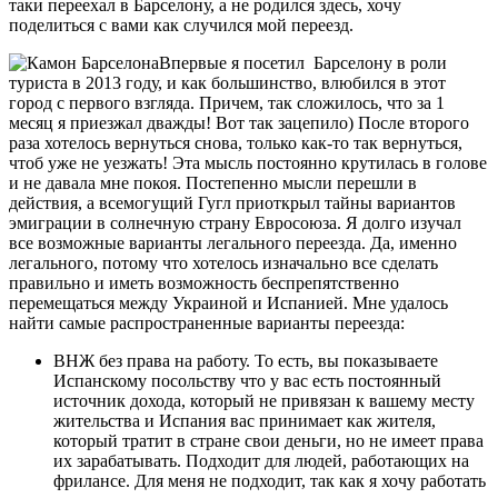
таки переехал в Барселону, а не родился здесь, хочу
поделиться с вами как случился мой переезд.
Впервые я посетил Барселону в роли
туриста в 2013 году, и как большинство, влюбился в этот
город с первого взгляда. Причем, так сложилось, что за 1
месяц я приезжал дважды! Вот так зацепило) После второго
раза хотелось вернуться снова, только как-то так вернуться,
чтоб уже не уезжать! Эта мысль постоянно крутилась в голове
и не давала мне покоя. Постепенно мысли перешли в
действия, а всемогущий Гугл приоткрыл тайны вариантов
эмиграции в солнечную страну Евросоюза. Я долго изучал
все возможные варианты легального переезда. Да, именно
легального, потому что хотелось изначально все сделать
правильно и иметь возможность беспрепятственно
перемещаться между Украиной и Испанией. Мне удалось
найти самые распространенные варианты переезда:
ВНЖ без права на работу. То есть, вы показываете
Испанскому посольству что у вас есть постоянный
источник дохода, который не привязан к вашему месту
жительства и Испания вас принимает как жителя,
который тратит в стране свои деньги, но не имеет права
их зарабатывать. Подходит для людей, работающих на
фрилансе. Для меня не подходит, так как я хочу работать