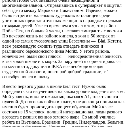
районе Побле Сек оказалась очень насыщенной и
многонациональной. Отправившись в супермаркет я ощутил
себя где то между Марокко и Пакистаном. Изредка, можно
было встретить маленьких худеньких каталонцев среди
упитанных представительных женщин в парандже с целыми
отрядами детей. Уже со временем я узнал о том, что район
Побле Сек, по большей части, населяют эмигранты с востока.
По вечерам жизнь на районе кипела, я жил в 50 метрах от
одной из самых тусовочных улиц Барселоны — Blai. Кстати,
всем рекомендую сходить туда отведать пинчосов и
разливного барселонского пива Moritz. У этого района,
конечно же, были свои плюсы — непосредственная близость
к языковой школе и к морю. За пару дней я сориентировался
на местности, докупил в IKEA все необходимое для
студенческой жизни и, по старой доброй традиции, с 1
сентября пошел в школу.
Вместо первого урока в школе был тест. Нужно было
определить кто из учеников на каком уровне владения языком.
Мой уровень, вполне ожидаемо, оказался А1, то есть почти
нулевой. До того как войти в класс, я не до конца понимал как
именно будет происходить процесс обучения. Мой класс
состоял из 15 человек, полный интернационал, люди разного
возраста с разных концов земного шара. Со мной учились
ребята из Вьетнама, Бразилии, Греции, Нидерландов, Бельгии,