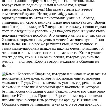
шанс ненадолго вернуться к студенческой жизни. Только
вокруг был не родной унылый Кривой Рог, а яркая
впечатляющая Барселона! Мы даже устраивали вечера
тематической кухни. Никогда не забуду как наша
одногруппница из Китая приготовила ужин из 12 блюд,
типичных для своего региона. Было нереально вкусно! Время
шло быстро, но каждые 5-7 недель я все также успешно сдавал
тест на следующий уровень. Для каждого уровня нужно было
покупать учебные пособия. Это немного напрягало, так как за
2 книги, которыми пользуешься менее 2 месяцев нужно было
платить по 30€. Но все же результат был, и это главное. В
таких международных языковых школах очень прикольно то,
что люди в твоем классе постоянно меняются. Кто то учился
так же долго, как и я. Но были ребята, которые учились по
месяцу — полтора. Короче говоря, нехватки в общении не
было.
Квартира, которую я снимал находилась на
последнем этаже дома, который построили еще во времена
молодости Гауди. Очень маленькая, уютная, с деревянными
балками на потолке и огромной дверью-окном, за которой
был малюсенький французский балкон. Только вот было одно
большое НО — цена. Прожив в Барселоне месяц, я понимал
что мне нужно сократить расходы на аренду. И я знал как.
Общаясь с одногруппниками, я узнал что все они арендуют