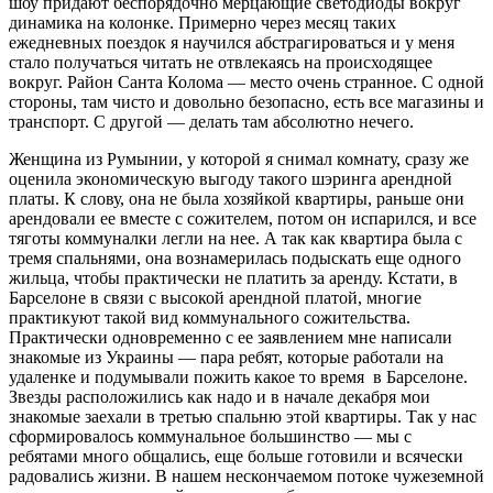
шоу придают беспорядочно мерцающие светодиоды вокруг
динамика на колонке. Примерно через месяц таких
ежедневных поездок я научился абстрагироваться и у меня
стало получаться читать не отвлекаясь на происходящее
вокруг. Район Санта Колома — место очень странное. С одной
стороны, там чисто и довольно безопасно, есть все магазины и
транспорт. С другой — делать там абсолютно нечего.
Женщина из Румынии, у которой я снимал комнату, сразу же
оценила экономическую выгоду такого шэринга арендной
платы. К слову, она не была хозяйкой квартиры, раньше они
арендовали ее вместе с сожителем, потом он испарился, и все
тяготы коммуналки легли на нее. А так как квартира была с
тремя спальнями, она вознамерилась подыскать еще одного
жильца, чтобы практически не платить за аренду. Кстати, в
Барселоне в связи с высокой арендной платой, многие
практикуют такой вид коммунального сожительства.
Практически одновременно с ее заявлением мне написали
знакомые из Украины — пара ребят, которые работали на
удаленке и подумывали пожить какое то время в Барселоне.
Звезды расположились как надо и в начале декабря мои
знакомые заехали в третью спальню этой квартиры. Так у нас
сформировалось коммунальное большинство — мы с
ребятами много общались, еще больше готовили и всячески
радовались жизни. В нашем нескончаемом потоке чужеземной