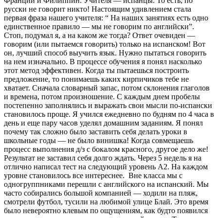
Франции и Филиппин. Учителя — испанцы. То есть, по
русски не говорит никто! Настоящим удивлением стала
первая фраза нашего учителя: “ На наших занятиях есть одно
единственное правило — мы не говорим по английски”.
Стоп, подумал я, а на каком же тогда? Ответ очевиден —
говорим (или пытаемся говорить) только на испанском! Вот
он, лучший способ выучить язык. Нужно пытаться говорить
на нем изначально. В процессе обучения я понял насколько
этот метод эффективен. Когда ты пытаешься построить
предложение, то понимаешь каких кирпичиков тебе не
хватает. Сначала словарный запас, потом склонения глаголов
и времена, потом произношение. С каждым днем пробелы
постепенно заполнялись и выражать свои мысли по-испански
становилось проще. Я учился ежедневно по будням по 4 часа в
день и еще пару часов уделял домашним заданиям. Я понял
почему так сложно было заставить себя делать уроки в
школьные годы — не было винишка! Когда совмещаешь
процесс выполнения д/з с бокалом красного, другое дело же!
Результат не заставил себя долго ждать. Через 5 недель я на
отлично написал тест на следующий уровень А2. На каждом
уровне становилось все интереснее. Вне класса мы с
одногруппниками перешли с английского на испанский. Мы
часто собирались большой компанией — ходили на пляж,
смотрели футбол, тусили на любимой улице Блай. Это время
было невероятно клевым по ощущениям, как будто появился