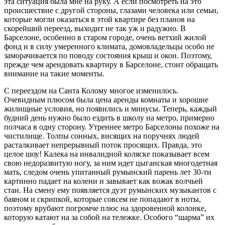
эта ситуация была мне на руку. А если посмотреть на это
происшествие с другой стороны, глазами человека или семьи,
которые могли оказаться в этой квартире без планов на
скорейший переезд, выходит не так уж и радужно. В
Барселоне, особенно в старом городе, очень ветхий жилой
фонд и в силу умеренного климата, домовладельцы особо не
заморачивается по поводу состояния крыш и окон. Поэтому,
прежде чем арендовать квартиру в Барселоне, стоит обращать
внимание на такие моменты.
С переездом на Санта Колому многое изменилось.
Очевидным плюсом была цена аренды комнаты и хорошие
жилищные условия, но появились и минусы. Теперь, каждый
будний день нужно было ездить в школу на метро, примерно
полчаса в одну сторону. Утреннее метро Барселоны похоже на
чистилище. Толпы сонных, висящих на поручнях людей
расталкивает непрерывный поток просящих. Правда, это
целое шоу! Калека на инвалидной коляске показывает всем
свою недоразвитую ногу, за ним идет цыганская многодетная
мать, следом очень упитанный румынский парень лет 30-ти
картинно падает на колени и завывает как вожак волчьей
стаи. На смену ему появляется дуэт румынских музыкантов с
баяном и скрипкой, которые совсем не попадают в ноты,
поэтому врубают погромче плюс на здоровенной колонке,
которую катают на за собой на тележке. Особого “шарма” их