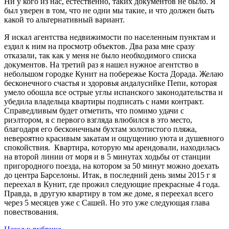
Ни у кого из нас, естественно, таких документов не было. Я
был уверен в том, что не одни мы такие, и что должен быть
какой то альтернативный вариант.
Я искал агентства недвижимости по населенным пунктам и
ездил к ним на просмотр объектов. Два раза мне сразу
отказали, так как у меня не было необходимого списка
документов. На третий раз я нашел нужное агентство в
небольшом городке Кунит на побережье Коста Дорада. Желаю
бесконечного счастья и здоровья андалусийке Пепи, которая
умело обошла все острые углы испанского законодательства и
убедила владельца квартиры подписать с нами контракт.
Справедливым будет отметить, что помимо удачи с
риэлтором, я с первого взгляда влюбился в это место,
благодаря его бесконечным бухтам золотистого пляжа,
невероятно красивым закатам и ощущению уюта и душевного
спокойствия. Квартира, которую мы арендовали, находилась
на второй линии от моря и в 5 минутах ходьбы от станции
пригородного поезда, на котором за 50 минут можно доехать
до центра Барселоны. Итак, в последний день зимы 2015 г я
переехал в Кунит, где прожил следующие прекрасные 4 года.
Правда, в другую квартиру в том же доме, я переехал всего
через 5 месяцев уже с Сашей. Но это уже следующая глава
повествования.