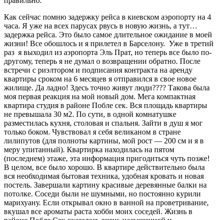
правильно.
Как сейчас помню задержку рейса в киевском аэропорту на 4
часа. Я уже на всех парусах рвусь в новую жизнь, а тут…
задержка рейса. Это было самое длительное ожидание в моей
жизни! Все обошлось и я прилетел в Барселону. Уже в третий
раз я выходил из аэропорта Эль Прат, но теперь все было по-
другому, теперь я не думал о возвращении обратно. После
встречи с риэлтором и подписания контракта на аренду
квартиры сроком на 6 месяцев я отправился в свое новое
жилище. Да ладно! Здесь точно живут люди???? Такова была
моя первая реакция на мой новый дом. Мега компактная
квартира студия в районе Побле сек. Вся площадь квартиры
не превышала 30 м2. По сути, в одной комнатушке
разместилась кухня, столовая и спальня. Зайти в душ я мог
только боком. Чувствовал я себя великаном в стране
лилипутов (для полноты картины, мой рост — 200 см и я в
меру упитанный). Квартирка находилась на пятом
(последнем) этаже, эта информация пригодиться чуть позже!
В целом, все было хорошо. В квартире действительно была
вся необходимая бытовая техника, удобная кровать и новая
постель. Завершали картину красивые деревянные балки на
потолке. Соседи были не шумными, но постоянно курили
марихуану. Если открывал окно в ванной на проветривание,
вкушал все ароматы раста хобби моих соседей. Жизнь в