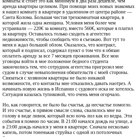
комнаты и стоит это как минимум в два раза дешевле, чем
аренда квартиры целиком. При помощи моих новых знакомых
я нашел комнату в квартире в удаленном от центра районе —
Санта Колома. Большая чистая трехкомнатная квартира, в
которой жила одна женщина. Условия меня более чем
устраивали — 220€ за комнату, вместо 560€, которые я платил
за квартиру. Оставалось только сходить в агентство
недвижимости, чтобы сообщить что я съезжаю. Вот тут то
меня и ждал большой облом. Оказалось, что контракт,
который я подписал, содержал пункт о том что я обязан
оплатить аренду за все 7 месяцев проживания. Все мои
уговоры войти в мое положение бедного студента
закончились тем, что сотрудник агентства пригрозил мне
судом в случае невыполнения обязательств с моей стороны.
Связаться с хозяином квартиры не было никакой
возможности, его контакты мне отказались давать наотрез. А
начинать новую жизнь в Испании с судового иска не хотелось.
Ситуация казалась тупиковой, что очень меня огорчало.
Но, как говорится, не было бы счастья, да несчастье помогло.
И это счастье, в прямом смысле слова, свалилось мне на
голову в виде ливня, который всю ночь лил как из ведра. Эти
события я помню по часам. В 21:00 начался дождь на улице, а
в 23:00 дождь начался у меня в квартире. Сначала несколько
капель, потом тоненькая струйка с одной из потолочных