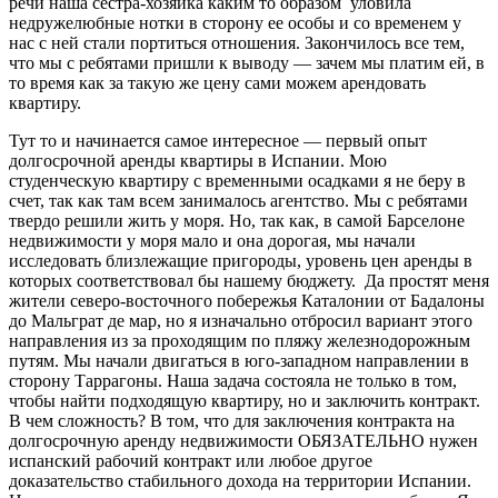
речи наша сестра-хозяйка каким то образом уловила
недружелюбные нотки в сторону ее особы и со временем у
нас с ней стали портиться отношения. Закончилось все тем,
что мы с ребятами пришли к выводу — зачем мы платим ей, в
то время как за такую же цену сами можем арендовать
квартиру.
Тут то и начинается самое интересное — первый опыт
долгосрочной аренды квартиры в Испании. Мою
студенческую квартиру с временными осадками я не беру в
счет, так как там всем занималось агентство. Мы с ребятами
твердо решили жить у моря. Но, так как, в самой Барселоне
недвижимости у моря мало и она дорогая, мы начали
исследовать близлежащие пригороды, уровень цен аренды в
которых соответствовал бы нашему бюджету. Да простят меня
жители северо-восточного побережья Каталонии от Бадалоны
до Мальграт де мар, но я изначально отбросил вариант этого
направления из за проходящим по пляжу железнодорожным
путям. Мы начали двигаться в юго-западном направлении в
сторону Таррагоны. Наша задача состояла не только в том,
чтобы найти подходящую квартиру, но и заключить контракт.
В чем сложность? В том, что для заключения контракта на
долгосрочную аренду недвижимости ОБЯЗАТЕЛЬНО нужен
испанский рабочий контракт или любое другое
доказательство стабильного дохода на территории Испании.