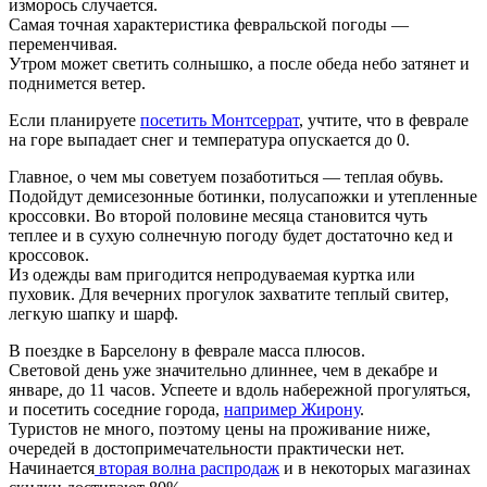
изморось случается.
Самая точная характеристика февральской погоды —
переменчивая.
Утром может светить солнышко, а после обеда небо затянет и
поднимется ветер.
Если планируете
посетить Монтсеррат
, учтите, что в феврале
на горе выпадает снег и температура опускается до 0.
Главное, о чем мы советуем позаботиться — теплая обувь.
Подойдут демисезонные ботинки, полусапожки и утепленные
кроссовки. Во второй половине месяца становится чуть
теплее и в сухую солнечную погоду будет достаточно кед и
кроссовок.
Из одежды вам пригодится непродуваемая куртка или
пуховик. Для вечерних прогулок захватите теплый свитер,
легкую шапку и шарф.
В поездке в Барселону в феврале масса плюсов.
Световой день уже значительно длиннее, чем в декабре и
январе, до 11 часов. Успеете и вдоль набережной прогуляться,
и посетить соседние города,
например Жирону
.
Туристов не много, поэтому цены на проживание ниже,
очередей в достопримечательности практически нет.
Начинается
вторая волна распродаж
и в некоторых магазинах