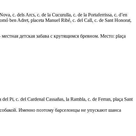
. dels Arcs, c. de la Cucurulla, c. de la Portaferrissa, c. d’en
alomó ben Adret, placeta Manuel Ribé, c. del Call, c. de Sant Honorat,
местная детская забава с крутящимся бревном. Место: plaça
el Pi, c. del Cardenal Cassañas, la Rambla, c. de Ferran, plaça Sant
ой собакой. Именно поэтому барселонцы не упускают шанса