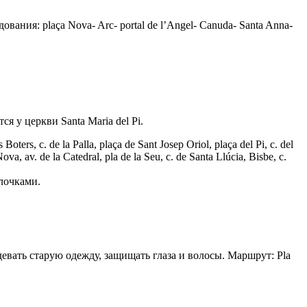
ния: plaça Nova- Arc- portal de l’Angel- Canuda- Santa Anna-
я у церкви Santa Maria del Pi.
Boters, c. de la Palla, plaça de Sant Josep Oriol, plaça del Pi, c. del
Nova, av. de la Catedral, pla de la Seu, c. de Santa Llúcia, Bisbe, c.
лочками.
девать старую одежду, защищать глаза и волосы. Маршрут: Pla