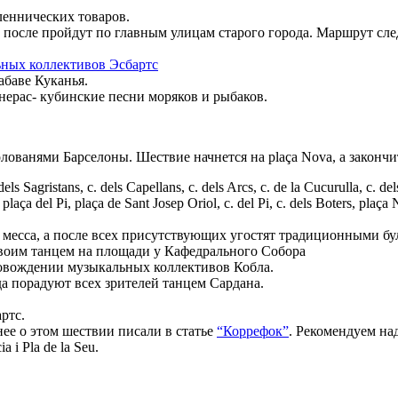
леннических товаров.
осле пройдут по главным улицам старого города. Маршрут следова
ных коллективов Эсбартс
абаве Куканья.
нерас- кубинские песни моряков и рыбаков.
ованями Барселоны. Шествие начнется на plaça Nova, а закончитс
 Sagristans, c. dels Capellans, c. dels Arcs, c. de la Cucurulla, c. dels 
 plaça del Pi, plaça de Sant Josep Oriol, c. del Pi, c. dels Boters, plaça 
 месса, а после всех присутствующих угостят традиционными бу
своим танцем на площади у Кафедрального Собора
ровождении музыкальных коллективов Кобла.
а порадуют всех зрителей танцем Сардана.
ртс.
ее о этом шествии писали в статье
“Коррефок”
. Рекомендуем на
ia i Pla de la Seu.