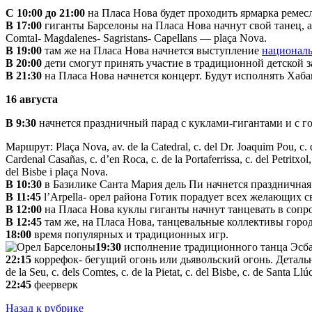
С 10:00 до 21:00
на Пласа Нова будет проходить ярмарка ремес
В 17:00
гиганты Барселоны на Пласа Нова начнут свой танец, а п
Comtal- Magdalenes- Sagristans- Capellans — plaça Nova.
В 19:00
там же на Пласа Нова начнется выступление
националь
В 20:00
дети смогут принять участие в традиционной детской з
В 21:30
на Пласа Нова начнется концерт. Будут исполнять Хаба
16 августа
В 9:30
начнется праздничный парад с куклами-гигантами и с гол
Маршрут: Plaça Nova, av. de la Catedral, c. del Dr. Joaquim Pou, c. dels
Cardenal Casañas, c. d’en Roca, c. de la Portaferrissa, c. del Petritxol,
del Bisbe i plaça Nova.
В 10:30
в Базилике Санта Мария дель Пи начнется праздничная
В 11:45
l’Arpella- орел района Готик порадует всех желающих 
В 12:00
на Пласа Нова куклы гиганты начнут танцевать в соп
В 12:45
там же, на Пласа Нова, танцевальные коллективы город
18:00
время популярных и традиционных игр.
19:30
исполнение традиционного танца Эсба
22:15
коррефок- бегущий огонь или дьявольский огонь. Детальн
de la Seu, c. dels Comtes, c. de la Pietat, c. del Bisbe, c. de Santa Llúc
22:45
феерверк
Назад к рубрике