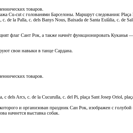
леннических товаров.
нажа
Cu-cut
с голованями Барселоны. Маршрут следования: Plaça Nova, c
, c. de la Palla, c. dels Banys Nous, Baixada de Santa Eulàlia, c. de S
днят флаг Сант Рок, а также начнёт функционировать Куканья — 
уют свои навыки в танце Сардана.
леннических товаров.
s Arcs, c. de la Cucurulla, c. del Pi, plaça Sant Josep Oriol, plaça d
ь которого и организован праздник Сан Рок, изображен с голуб
ова начнется выставка собак.