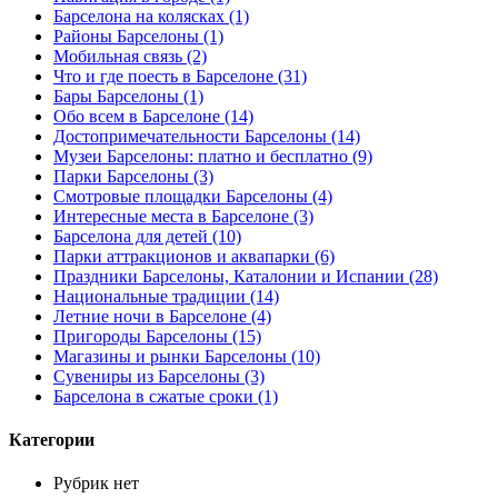
Барселона на колясках (1)
Районы Барселоны (1)
Мобильная связь (2)
Что и где поесть в Барселоне (31)
Бары Барселоны (1)
Обо всем в Барселоне (14)
Достопримечательности Барселоны (14)
Музеи Барселоны: платно и бесплатно (9)
Парки Барселоны (3)
Смотровые площадки Барселоны (4)
Интересные места в Барселоне (3)
Барселона для детей (10)
Парки аттракционов и аквапарки (6)
Праздники Барселоны, Каталонии и Испании (28)
Национальные традиции (14)
Летние ночи в Барселоне (4)
Пригороды Барселоны (15)
Магазины и рынки Барселоны (10)
Сувениры из Барселоны (3)
Барселона в сжатые сроки (1)
Категории
Рубрик нет