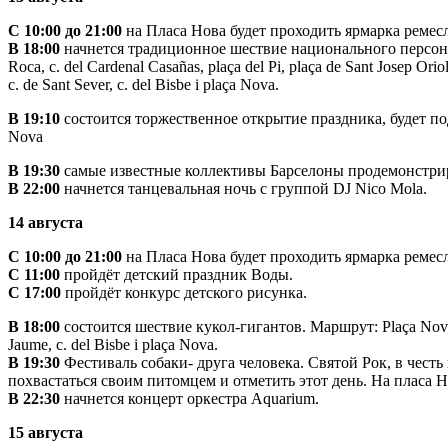
С 10:00 до 21:00
на Пласа Нова будет проходить ярмарка ремес
В 18:00
начнется традиционное шествие национального персо
Roca, c. del Cardenal Casañas, plaça del Pi, plaça de Sant Josep Oriol
c. de Sant Sever, c. del Bisbe i plaça Nova.
В 19:10
состоится торжественное открытие праздника, будет по
Nova
В 19:30
самые известные коллективы Барселоны продемонстрир
В 22:00
начнется танцевальная ночь с группой DJ Nico Mola.
14 августа
С 10:00 до 21:00
на Пласа Нова будет проходить ярмарка ремес
С 11:00
пройдёт детский праздник Воды.
С 17:00
пройдёт конкурс детского рисунка.
В 18:00
состоится шествие кукол-гигантов. Маршрут: Plaça Nova, c del
Jaume, c. del Bisbe i plaça Nova.
В 19:30
Фестиваль собаки- друга человека. Святой Рок, в чест
похвастаться своим питомцем и отметить этот день. На пласа Н
В 22:30
начнется концерт оркестра Aquarium
.
15 августа