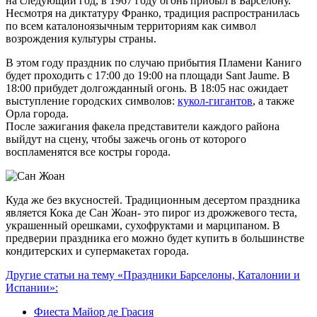
на следующий год, в 1967 году огонь прибыл в Барселону.
Несмотря на диктатуру Франко, традиция распространилась
по всем каталоноязычным территориям как символ
возрождения культуры страны.
В этом году праздник по случаю прибытия Пламени Каниго
будет проходить с 17:00 до 19:00 на площади Sant Jaume. В
18:00 прибудет долгожданный огонь. В 18:05 нас ожидает
выступление городских символов:
кукол-гигантов
, а также
Орла города.
После зажигания факела представители каждого района
выйдут на сцену, чтобы зажечь огонь от которого
воспламенятся все костры города.
Куда же без вкусностей. Традиционным десертом праздника
является Кока де Сан Жоан- это пирог из дрожжевого теста,
украшенный орешками, сухофруктами и марципаном. В
предверии праздника его можно будет купить в большинстве
кондитерских и супермакетах города.
Другие статьи на тему «Праздники Барселоны, Каталонии и
Испании»:
Фиеста Майор де Грасия