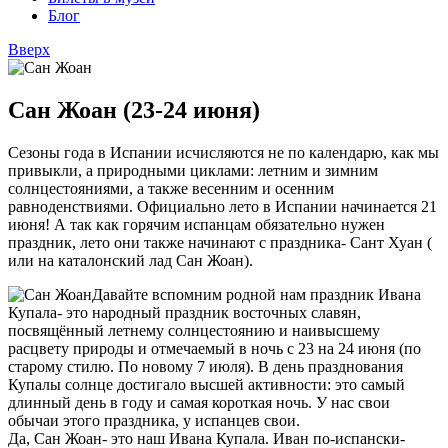
Блог
Вверх
Сан Жоан (23-24 июня)
Сезоны года в Испании исчисляются не по календарю, как мы
привыкли, а природными циклами: летним и зимним
солнцестояниями, а также весенним и осенним
равноденствиями. Официально лето в Испании начинается 21
июня! А так как горячим испанцам обязательно нужен
праздник, лето они также начинают с праздника- Сант Хуан (
или на каталонский лад Сан Жоан).
Давайте вспомним родной нам праздник Ивана
Купала- это народный праздник восточных славян,
посвящённый летнему солнцестоянию и наивысшему
расцвету природы и отмечаемый в ночь с 23 на 24 июня (по
старому стилю. По новому 7 июля). В день празднования
Купалы солнце достигало высшей активности: это самый
длинный день в году и самая короткая ночь. У нас свои
обычаи этого праздника, у испанцев свои.
Да, Сан Жоан- это наш Ивана Купала. Иван по-испански-