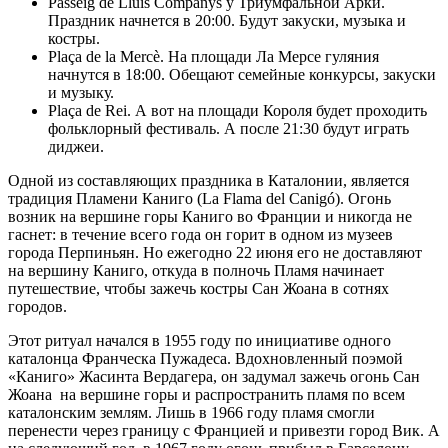
Passeig de Lluís Companys у Триумфальной Арки.
Праздник начнется в 20:00. Будут закуски, музыка и
костры.
Plaça de la Mercè. На площади Ла Мерсе гуляния
начнутся в 18:00. Обещают семейные конкурсы, закуски
и музыку.
Plaça de Rei. А вот на площади Короля будет проходить
фольклорный фестиваль. А после 21:30 будут играть
диджеи.
Одной из составляющих праздника в Каталонии, является
традиция Пламени Каниго (La Flama del Canigó). Огонь
возник на вершине горы Каниго во Франции и никогда не
гаснет: в течение всего года он горит в одном из музеев
города Перпиньян. Но ежегодно 22 июня его не доставляют
на вершину Каниго, откуда в полночь Пламя начинает
путешествие, чтобы зажечь костры Сан Жоана в сотнях
городов.
Этот ритуал начался в 1955 году по инициативе одного
каталонца Франческа Пужадеса. Вдохновленный поэмой
«Каниго» Жасинта Вердагера, он задумал зажечь огонь Сан
Жоана
на вершине горы и распространить пламя по всем
каталонским землям. Лишь в 1966 году пламя смогли
перенести через границу с Францией и привезти город Вик. А