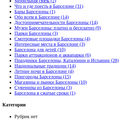
Мобильная связь (2)
Что и где поесть в Барселоне (31)
Бары Барселоны (1)
Обо всем в Барселоне (14)
Достопримечательности Барселоны (14)
Музеи Барселоны: платно и бесплатно (9)
Парки Барселоны (3)
Смотровые площадки Барселоны (4)
Интересные места в Барселоне (3)
Барселона для детей (10)
Парки аттракционов и аквапарки (6)
Праздники Барселоны, Каталонии и Испании (28)
Национальные традиции (14)
Летние ночи в Барселоне (4)
Пригороды Барселоны (15)
Магазины и рынки Барселоны (10)
Сувениры из Барселоны (3)
Барселона в сжатые сроки (1)
Категории
Рубрик нет