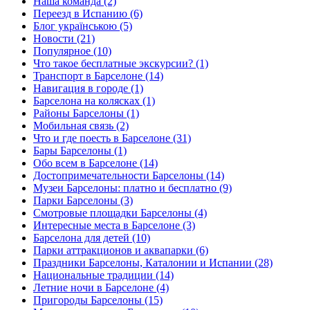
Наша команда (2)
Переезд в Испанию (6)
Блог українською (5)
Новости (21)
Популярное (10)
Что такое бесплатные экскурсии? (1)
Транспорт в Барселоне (14)
Навигация в городе (1)
Барселона на колясках (1)
Районы Барселоны (1)
Мобильная связь (2)
Что и где поесть в Барселоне (31)
Бары Барселоны (1)
Обо всем в Барселоне (14)
Достопримечательности Барселоны (14)
Музеи Барселоны: платно и бесплатно (9)
Парки Барселоны (3)
Смотровые площадки Барселоны (4)
Интересные места в Барселоне (3)
Барселона для детей (10)
Парки аттракционов и аквапарки (6)
Праздники Барселоны, Каталонии и Испании (28)
Национальные традиции (14)
Летние ночи в Барселоне (4)
Пригороды Барселоны (15)