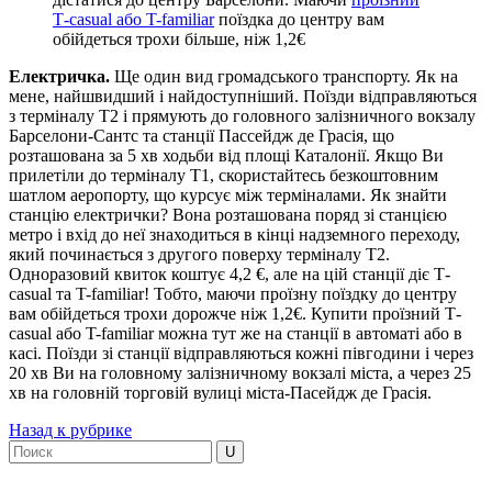
Т-casual або T-familiar
поїздка до центру вам
обійдеться трохи більше, ніж 1,2€
Електричка.
Ще один вид громадського транспорту. Як на
мене, найшвидший і найдоступніший. Поїзди відправляються
з терміналу Т2 і прямують до головного залізничного вокзалу
Барселони-Сантс та станції Пассейдж де Грасія, що
розташована за 5 хв ходьби від площі Каталонії. Якщо Ви
прилетіли до терміналу Т1, скористайтесь безкоштовним
шатлом аеропорту, що курсує між терміналами. Як знайти
станцію електрички? Вона розташована поряд зі станцією
метро і вхід до неї знаходиться в кінці надземного переходу,
який починається з другого поверху терміналу Т2.
Одноразовий квиток коштує 4,2 €, але на цій станції діє Т-
casual та T-familiar! Тобто, маючи проїзну поїздку до центру
вам обійдеться трохи дорожче ніж 1,2€. Купити проїзний Т-
casual або T-familiar можна тут же на станції в автоматі або в
касі. Поїзди зі станції відправляються кожні півгодини і через
20 хв Ви на головному залізничному вокзалі міста, а через 25
хв на головній торговій вулиці міста-Пасейдж де Грасія.
Назад к рубрике