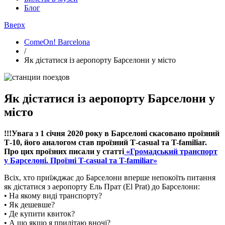
Блог
Вверх
ComeOn! Barcelona
/
Як дістатися із аеропорту Барселони у місто
Як дістатися із аеропорту Барселони у
місто
!!!Увага з 1 січня 2020 року в Барселоні скасовано проїзний
Т-10, його аналогом став проїзний Т-casual та T-familiar.
Про цих проїзних писали у статті
«Громадський транспорт
у Барселоні. Проїзні T-casual та T-familiar»
Всіх, хто приїжджає до Барселони вперше непокоїть питання
як дістатися з аеропорту Ель Прат (El Prat) до Барселони:
• На якому виді транспорту?
• Як дешевше?
• Де купити квиток?
• А що якщо я прилітаю вночі?