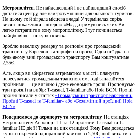
Метрополітен.
Не найдешевший і не найшвидший спосіб
дістатися центру, але найзрозуміліший для більшості туристів.
На цьому те й зіграла місцева влада! У терміналах скрізь
висять покажчики з літерою «М», дотримуючись яких Ви
легко потрапите в зону метрополітену. І тут починається
найцікавіше – покупка квитка.
Зроблю невелику ремарку та розповім про громадський
транспорт у Барселоні та тарифи на проїзд. Одна поїздка на
будь-якому виді громадського транспорту Вам коштуватиме
2,55€.
Але, якщо ви збираєтеся затриматися в місті і плануєте
пересуватися громадським транспортом, тоді запасайтеся
проїзними — це вигідно і дуже економить гроші. Пропонуємо
три проїзні на вибір: Т-casual, T-familiar або Hola BCN. Про ці
проїзні писали у статтях
«Громадський транспорт Барселони.
Проїзні T-casual та T-familiar» або «Безлімітний проїзний Hola
BCN»
Повернемося до аеропорту та метрополітену.
На станціях
метрополітену Аеропорт Т1 та Т2 проїзний Т-casual та T-
familiar НЕ діє!!! Тільки на цих станціях! Тому Вам доведеться
купити окремий одноразовий квиток за 5,50€, щоб виїхати з