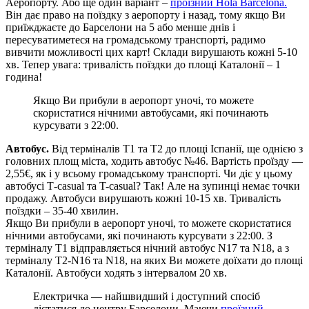
Аеропорту. Або ще один варіант –
проїзний Hola Barcelona.
Він дає право на поїздку з аеропорту і назад, тому якщо Ви
приїжджаєте до Барселони на 5 або менше днів і
пересуватиметеся на громадському транспорті, радимо
вивчити можливості цих карт! Склади вирушають кожні 5-10
хв. Тепер увага: тривалість поїздки до площі Каталонії – 1
година!
Якщо Ви прибули в аеропорт уночі, то можете
скористатися нічними автобусами, які починають
курсувати з 22:00.
Автобус.
Від терміналів Т1 та Т2 до площі Іспанії, ще однією з
головних площ міста, ходить автобус №46. Вартість проїзду —
2,55€, як і у всьому громадському транспорті. Чи діє у цьому
автобусі Т-casual та T-casual? Так! Але на зупинці немає точки
продажу. Автобуси вирушають кожні 10-15 хв. Тривалість
поїздки – 35-40 хвилин.
Якщо Ви прибули в аеропорт уночі, то можете скористатися
нічними автобусами, які починають курсувати з 22:00. З
терміналу Т1 відправляється нічний автобус N17 та N18, а з
терміналу Т2-N16 та N18, на яких Ви можете доїхати до площі
Каталонії. Автобуси ходять з інтервалом 20 хв.
Електричка — найшвидший і доступний спосіб
дістатися до центру Барселони. Маючи
проїзний