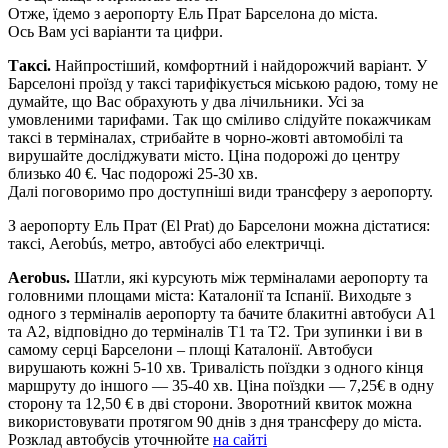
Отже, їдемо з аеропорту Ель Прат Барселона до міста.
Ось Вам усі варіанти та цифри.
Таксі.
Найпростіший, комфортний і найдорожчий варіант. У
Барселоні проїзд у таксі тарифікується міською радою, тому не
думайте, що Вас обрахують у два лічильники. Усі за
умовленими тарифами. Так що сміливо слідуйте покажчикам
таксі в терміналах, стрибайте в чорно-жовті автомобілі та
вирушайте досліджувати місто. Ціна подорожі до центру
близько 40 €. Час подорожі 25-30 хв.
Далі поговоримо про доступніші види трансферу з аеропорту.
З аеропорту Ель Прат (El Prat) до Барселони можна дістатися:
таксі, Aerobús, метро, ​​автобусі або електричці.
Aerobus.
Шатли, які курсують між терміналами аеропорту та
головними площами міста: Каталонії та Іспанії. Виходьте з
одного з терміналів аеропорту та бачите блакитні автобуси А1
та А2, відповідно до терміналів Т1 та Т2. Три зупинки і ви в
самому серці Барселони – площі Каталонії. Автобуси
вирушають кожні 5-10 хв. Тривалість поїздки з одного кінця
маршруту до іншого — 35-40 хв. Ціна поїздки — 7,25€ в одну
сторону та 12,50 € в дві сторони. Зворотний квиток можна
використовувати протягом 90 днів з дня трансферу до міста.
Розклад автобусів уточнюйте
на сайті