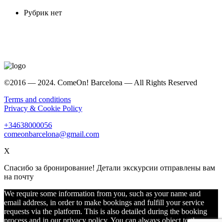
Рубрик нет
©2016 — 2024. ComeOn! Barcelona — All Rights Reserved
Terms and conditions
Privacy & Cookie Policy
+34638000056
comeonbarcelona@gmail.com
X
Спасибо за бронирование! Детали экскурсии отправлены вам
на почту
We require some information from you, such as your name and
email address, in order to make bookings and fulfill your service
requests via the platform. This is also detailed during the booking
process and in our privacy policy. You can always object to the